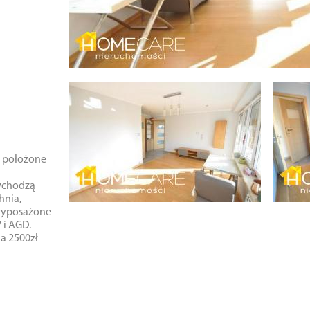
, położone
wchodzą
hnia,
 wyposażone
 i AGD.
ja 2500zł