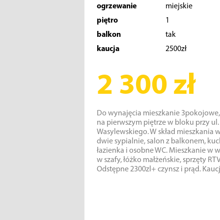
ogrzewanie
miejskie
piętro
1
balkon
tak
kaucja
2500zł
2 300 zł
Do wynajęcia mieszkanie 3pokojowe
na pierwszym piętrze w bloku przy ul.
Wasylewskiego. W skład mieszkania 
dwie sypialnie, salon z balkonem, kuc
łazienka i osobne WC. Mieszkanie w
w szafy, łóżko małżeńskie, sprzęty RTV
Odstępne 2300zl+ czynsz i prąd. Kauc