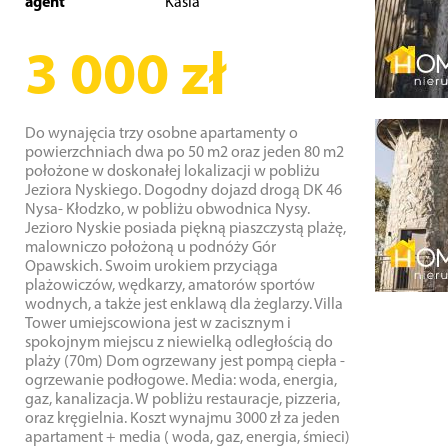
agent
Kasia
3 000 zł
Do wynajęcia trzy osobne apartamenty o
powierzchniach dwa po 50 m2 oraz jeden 80 m2
położone w doskonałej lokalizacji w pobliżu
Jeziora Nyskiego. Dogodny dojazd drogą DK 46
Nysa- Kłodzko, w pobliżu obwodnica Nysy.
Jezioro Nyskie posiada piękną piaszczystą plażę,
malowniczo położoną u podnóży Gór
Opawskich. Swoim urokiem przyciąga
plażowiczów, wędkarzy, amatorów sportów
wodnych, a także jest enklawą dla żeglarzy. Villa
Tower umiejscowiona jest w zacisznym i
spokojnym miejscu z niewielką odległością do
plaży (70m) Dom ogrzewany jest pompą ciepła -
ogrzewanie podłogowe. Media: woda, energia,
gaz, kanalizacja. W pobliżu restauracje, pizzeria,
oraz kręgielnia. Koszt wynajmu 3000 zł za jeden
apartament + media ( woda, gaz, energia, śmieci)