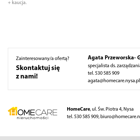
+ kaucja.
Agata Przeworska- 
Zainteresowany/a ofertą?
specjalista ds. zarządza
Skontaktuj się
tel. 530 585 909
z nami!
agata@homecare.nysa.pl
HomeCare
, ul. Św. Piotra 4, Nysa
tel. 530 585 909, biuro@homecare.n