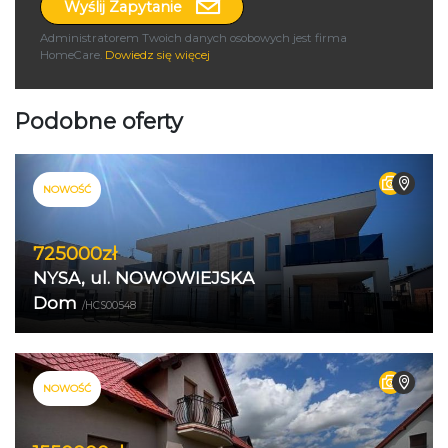
Wyślij Zapytanie
Administratorem Twoich danych osobowych jest firma
HomeCare.
Dowiedz się więcej
Podobne oferty
NOWOŚĆ
725000zł
NYSA, ul. NOWOWIEJSKA
Dom
/HCS00548
NOWOŚĆ