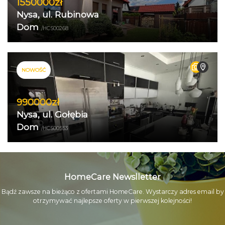
1550000zł
Nysa, ul. Rubinowa
Dom
/HCS00268
NOWOŚĆ
990000zł
Nysa, ul. Gołębia
Dom
/HCS00553
HomeCare Newslletter
Bądź zawsze na bieżąco z ofertami HomeCare. Wystarczy adres email by
otrzymywać najlepsze oferty w pierwszej kolejności!