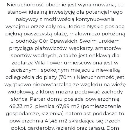
Nieruchomość obecnie jest wynajmowana, co
stanowi idealną inwestycję dla potencjalnego
nabywcy z możliwością kontynuowania
wynajmu przez cały rok. Jezioro Nyskie posiada
piękną piaszczystą plażę, malowniczo położoną
u podnóży Gór Opawskich. Swoim urokiem
przyciąga plażowiczów, wędkarzy, amatorów
sportów wodnych, a także jest enklawą dla
żeglarzy. Villa Tower umiejscowiona jest w
zacisznym i spokojnym miejscu z niewielką
odległością do plaży (70m ) Nieruchomość jest
wyjątkowo niepowtarzalna ze względu na wieżę
widokową, z której można podziwiać zachody
słońca. Parter domu posiada powierzchnię
48,33 m2, piwnica 47,89 m2 (pomieszczenie
gospodarcze, łazienka) natomiast poddasze to
powierzchnia 41,45 m2 składająca się trzech
pokoi, garderoby, łazienki oraz tarasu. Dom