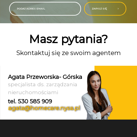
ZAPISZ SIĘ
Masz pytania?
Skontaktuj się ze swoim agentem
ka- Górska
arządzania
mi
tel.
e.nysa.pl