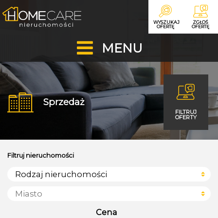
WYSZUKAJ
ZGŁOŚ
OFERTĘ
OFERTĘ
MENU
Sprzedaż
FILTRUJ
OFERTY
Filtruj nieruchomości
Cena