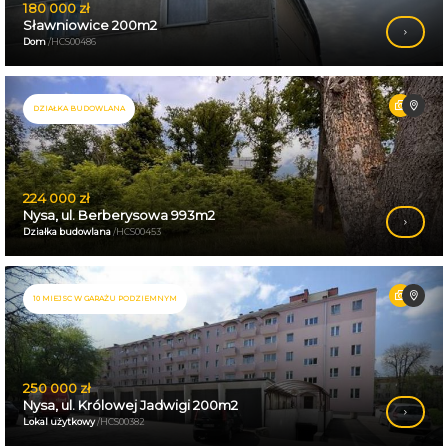
180 000 zł
Sławniowice 200m2
Dom
/HCS00486
DZIAŁKA BUDOWLANA
224 000 zł
Nysa, ul. Berberysowa 993m2
Działka budowlana
/HCS00453
10 MIEJSC W GARAŻU PODZIEMNYM
250 000 zł
Nysa, ul. Królowej Jadwigi 200m2
Lokal użytkowy
/HCS00382