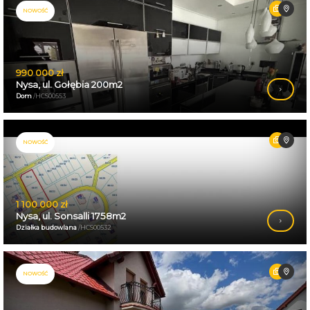
NOWOŚĆ
990 000 zł
Nysa, ul. Gołębia 200m2
Dom
/HCS00553
NOWOŚĆ
1 100 000 zł
Nysa, ul. Sonsalli 1758m2
Działka budowlana
/HCS00532
NOWOŚĆ