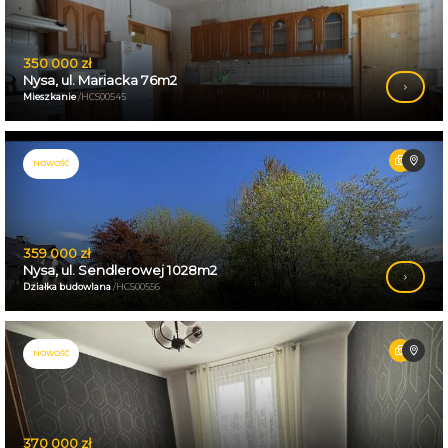
350 000 zł
Nysa, ul. Mariacka 76m2
Mieszkanie
/HCS00545
NOWOŚĆ
359 000 zł
Nysa, ul. Sendlerowej 1028m2
Działka budowlana
/HCS00556
NOWOŚĆ
370 000 zł