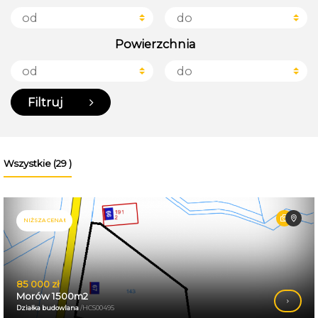
Powierzchnia
Filtruj
Wszystkie (29 )
NIŻSZA CENA !!
85 000 zł
Morów 1500m2
Działka budowlana
/HCS00495