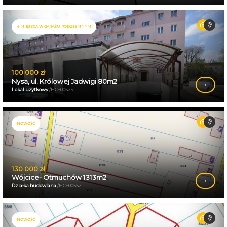
4 MIEJSCA W GARAŻU PODZIEMNYM
100 000 zł
Nysa, ul. Królowej Jadwigi 80m2
Lokal użytkowy
/HCS00529
NOWOŚĆ
130 000 zł
Wójcice- Otmuchów 1313m2
Działka budowlana
/HCS00552
NOWOŚĆ