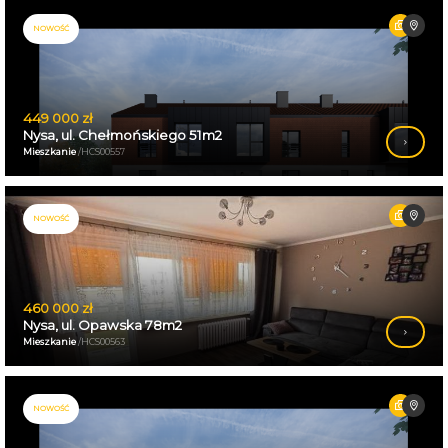
NOWOŚĆ
449 000 zł
Nysa, ul. Chełmońskiego 51m2
Mieszkanie
/HCS00557
NOWOŚĆ
460 000 zł
Nysa, ul. Opawska 78m2
Mieszkanie
/HCS00563
NOWOŚĆ