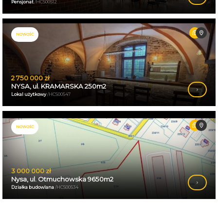
Pensjonat
/HCS00512
NOWOŚĆ
2 750 000 zł
NYSA, ul. KRAMARSKA 250m2
Lokal użytkowy
/HCS00547
NOWOŚĆ
3 000 000 zł
Nysa, ul. Otmuchowska 9650m2
Działka budowlana
/HCS00534