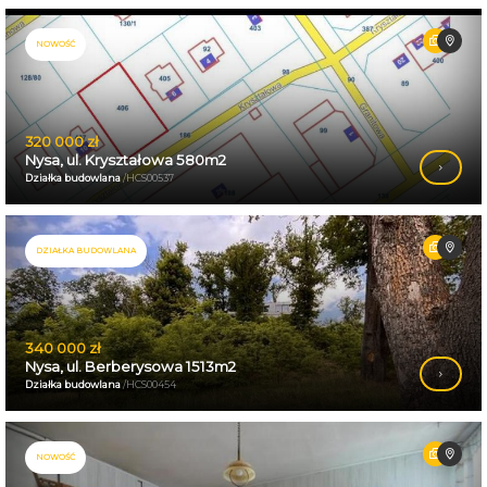
NOWOŚĆ
320 000 zł
Nysa, ul. Kryształowa 580m2
Działka budowlana
/HCS00537
DZIAŁKA BUDOWLANA
340 000 zł
Nysa, ul. Berberysowa 1513m2
Działka budowlana
/HCS00454
NOWOŚĆ