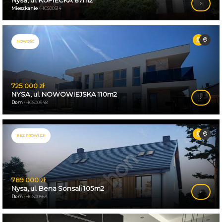
Mieszkanie
/HCS00514
NOWOŚĆ
725 000 zł
NYSA, ul. NOWOWIEJSKA 110m2
Dom
/HCS00548
BEZ PROWIZJI
789 000 zł
Nysa, ul. Bena Sonsali 105m2
Dom
/HCS00564