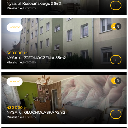
Nysa, ul. Kusocińskiego 56m2
Mieszkanie
/HCS00555
NOWOŚĆ
380 000 zł
NYSA, ul. ZJEDNOCZENIA 55m2
Mieszkanie
/HCS00559
NOWOŚĆ
430 000 zł
NYSA, ul. GŁUCHOŁASKA 72m2
Mieszkanie
/HCS00565