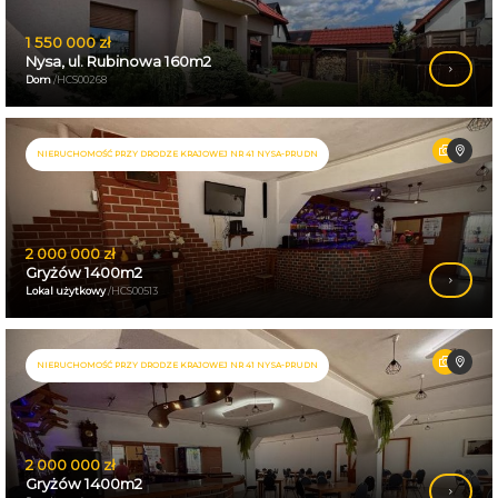
1 550 000 zł
Nysa, ul. Rubinowa 160m2
Dom
/HCS00268
NIERUCHOMOŚĆ PRZY DRODZE KRAJOWEJ NR 41 NYSA-PRUDN
2 000 000 zł
Gryżów 1400m2
Lokal użytkowy
/HCS00513
NIERUCHOMOŚĆ PRZY DRODZE KRAJOWEJ NR 41 NYSA-PRUDN
2 000 000 zł
Gryżów 1400m2