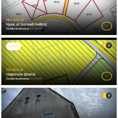
164 400 zł
Nysa, ul. Sonsalli 548m2
Działka budowlana
/HCS00535
NOWOŚĆ
174 900 zł
Głębinów 624m2
Działka budowlana
/HCS00487