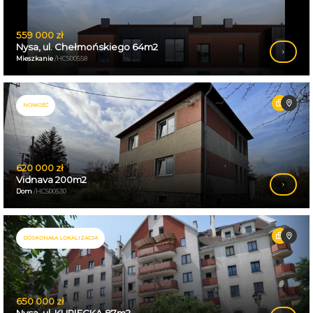
559 000 zł
Nysa, ul. Chełmońskiego 64m2
Mieszkanie
/HCS00558
NOWOŚĆ
620 000 zł
Vidnava 200m2
Dom
/HCS00530
DOSKONAŁA LOKALIZACJA
650 000 zł
Nysa, ul. KUPIECKA 87m2