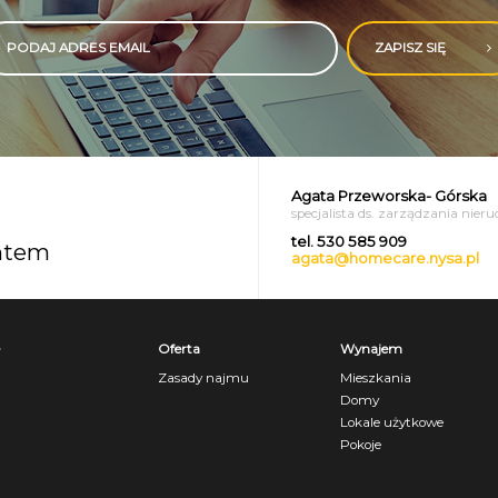
ZAPISZ SIĘ
a Przeworska- Górska
alista ds. zarządzania nieruchomościami
530 585 909
entem
a@homecare.nysa.pl
Oferta
Wynajem
Zasady najmu
Mieszkania
Domy
Lokale użytkowe
Pokoje