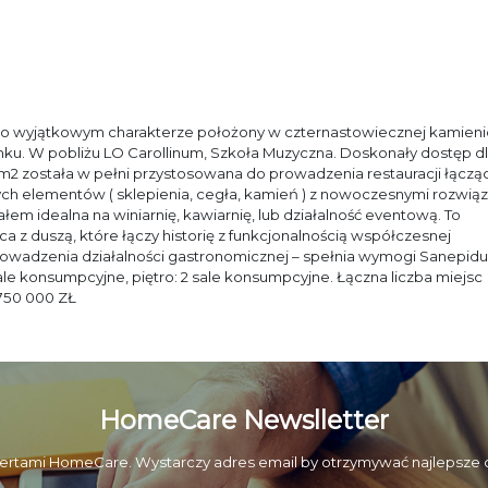
 o wyjątkowym charakterze położony w czternastowiecznej kamieni
nku. W pobliżu LO Carollinum, Szkoła Muzyczna. Doskonały dostęp d
 m2 została w pełni przystosowana do prowadzenia restauracji łączą
ch elementów ( sklepienia, cegła, kamień ) z nowoczesnymi rozwią
m idealna na winiarnię, kawiarnię, lub działalność eventową. To
 z duszą, które łączy historię z funkcjonalnością współczesnej
rowadzenia działalności gastronomicznej – spełnia wymogi Sanepidu
ale konsumpcyjne, piętro: 2 sale konsumpcyjne. Łączna liczba miejsc
750 000 ZŁ
HomeCare Newslletter
ertami HomeCare. Wystarczy adres email by otrzymywać najlepsze of