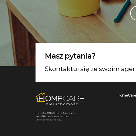
Agat
Masz pytania?
specj
tel. 
Skontaktuj się ze swoim ag
agat
HomeCare
HomeCare2026 © HomeCare.nysa.pl.
Wszelkie prawa zastrzeżone.
Stronę odwiedzono razy.