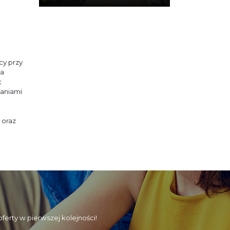
cy przy
la
c
zaniami
 oraz
erty w pierwszej kolejności!