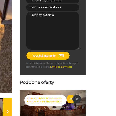
Wyślij Zapytanie
Administratorem Twoich danych osobowych
jest firma HomeCare.
Dowiedz się więcej
Podobne oferty
NIERUCHOMOŚĆ PRZY DRODZE
KRAJOWEJ NR 41 NYSA-PRUDN