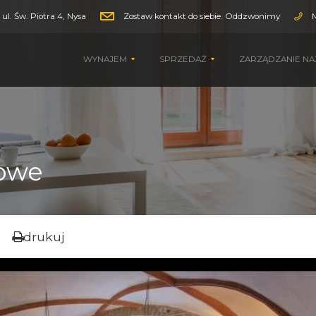
ul. Św. Piotra 4, Nysa
Zostaw kontakt do siebie. Oddzwonimy
WYNAJEM
SPRZEDAŻ
ZARZĄDZANIE N
kowe
9
drukuj