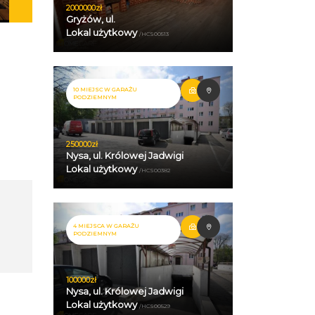
2000000zł
Gryżów, ul.
Lokal użytkowy
/HCS00513
10 MIEJSC W GARAŻU
PODZIEMNYM
250000zł
Nysa, ul. Królowej Jadwigi
Lokal użytkowy
/HCS00382
4 MIEJSCA W GARAŻU
PODZIEMNYM
100000zł
Nysa, ul. Królowej Jadwigi
Lokal użytkowy
/HCS00529