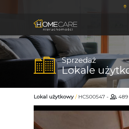
Sprzedaż
Lokale użyt
Lokal użytkowy
/
HCS00547
-
48