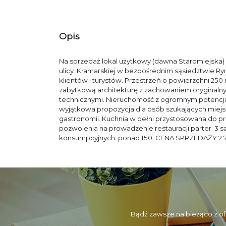
Opis
Na sprzedaż lokal użytkowy (dawna Staromiejska)
ulicy. Kramarskiej w bezpośrednim sąsiedztwie Ry
klientów i turystów. Przestrzeń o powierzchni 250
zabytkową architekturę z zachowaniem oryginalny
technicznymi. Nieruchomość z ogromnym potencjałe
wyjątkowa propozycja dla osób szukających miejsca
gastronomii. Kuchnia w pełni przystosowana do p
pozwolenia na prowadzenie restauracji parter: 3 s
konsumpcyjnych: ponad 150. CENA SPRZEDAŻY 2 
Bądź zawsze na bieżąco z of