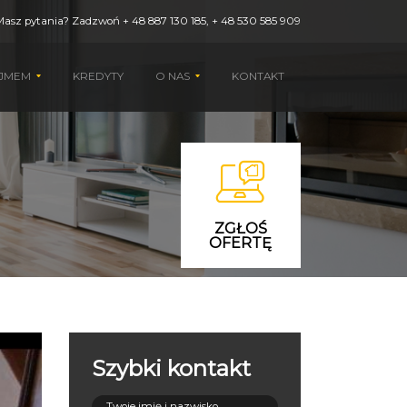
Masz pytania? Zadzwoń
+ 48 887 130 185
,
+ 48 530 585 909
AJMEM
KREDYTY
O NAS
KONTAKT
ZGŁOŚ
OFERTĘ
Szybki kontakt