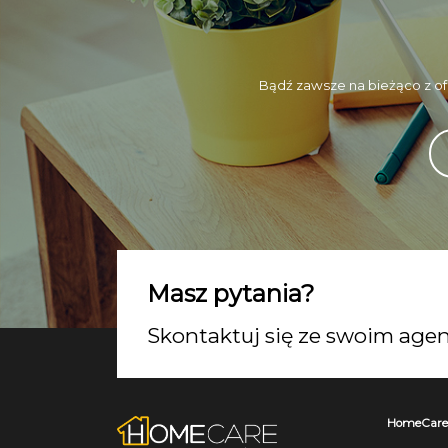
Bądź zawsze na bieżąco z of
Masz pytania?
Skontaktuj się ze swoim ag
HomeCare