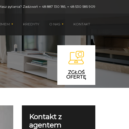
Masz pytania? Zadzwoń
+ 48 887 130 185
,
+ 48 530 585 909
AJMEM
KREDYTY
O NAS
KONTAKT
ZGŁOŚ
OFERTĘ
Kontakt z
agentem