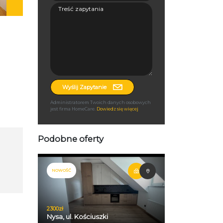
Wyślij Zapytanie
Administratorem Twoich danych osobowych
jest firma HomeCare.
Dowiedz się więcej
Podobne oferty
NOWOŚĆ
2300zł
Nysa, ul. Kościuszki