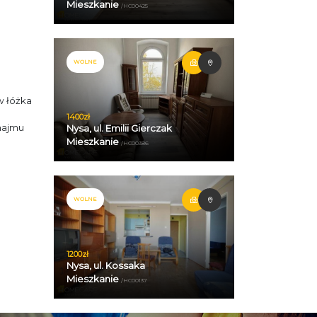
Mieszkanie
/HC00425
WOLNE
w łóżka
1400zł
najmu
Nysa, ul. Emilii Gierczak
Mieszkanie
/HC00386
WOLNE
1200zł
Nysa, ul. Kossaka
Mieszkanie
/HC00137