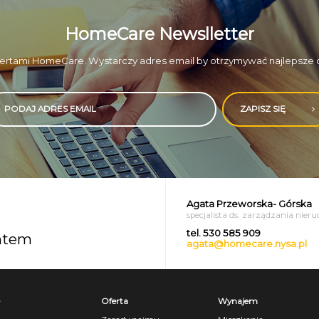
HomeCare Newslletter
ertami HomeCare. Wystarczy adres email by otrzymywać najlepsze of
ZAPISZ SIĘ
Agata Przeworska- Górska
specjalista ds. zarządzania nie
tel. 530 585 909
entem
agata@homecare.nysa.pl
Oferta
Wynajem