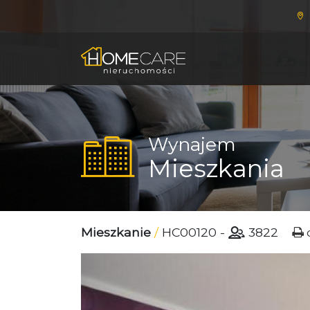
Wynajem
Mieszkania
Mieszkanie
/
HC00120
-
3822