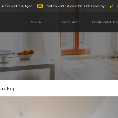
ul. Św. Piotra 4, Nysa
Zostaw kontakt do siebie. Oddzwonimy
WYNAJEM
SPRZEDAŻ
ZARZĄDZANIE N
drukuj