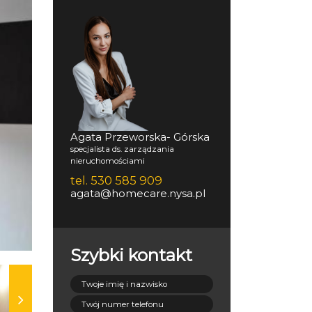
Agata Przeworska- Górska
specjalista ds. zarządzania
nieruchomościami
tel. 530 585 909
agata@homecare.nysa.pl
Szybki kontakt