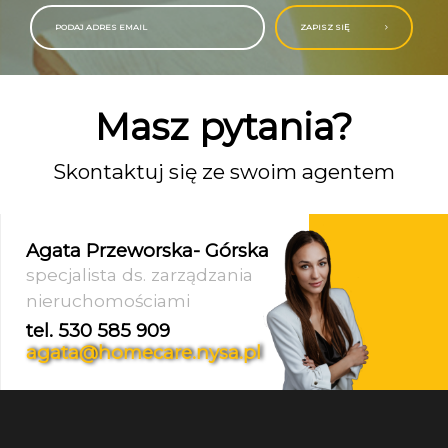
ZAPISZ SIĘ
Masz pytania?
Skontaktuj się ze swoim agentem
Agata Przeworska- Górska
specjalista ds. zarządzania
nieruchomościami
tel. 530 585 909
agata@homecare.nysa.pl