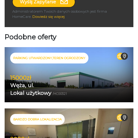
Wyślij Zapytanie
Administratorem Twoich danych osobowych jest firma
HomeCare.
Dowiedz się więcej
Podobne oferty
PARKING UTWARDZONY,TEREN OGRODZONY
15000zł
Węża, ul.
Lokal użytkowy
/HC00321
BARDZO DOBRA LOKALIZACJA