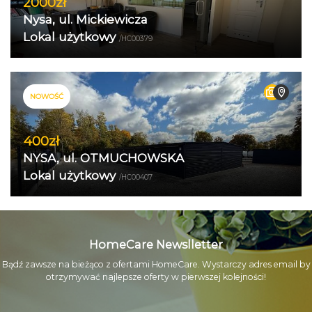
2000zł
Nysa, ul. Mickiewicza
Lokal użytkowy
/HC00379
NOWOŚĆ
400zł
NYSA, ul. OTMUCHOWSKA
Lokal użytkowy
/HC00407
HomeCare Newslletter
Bądź zawsze na bieżąco z ofertami HomeCare. Wystarczy adres email by
otrzymywać najlepsze oferty w pierwszej kolejności!