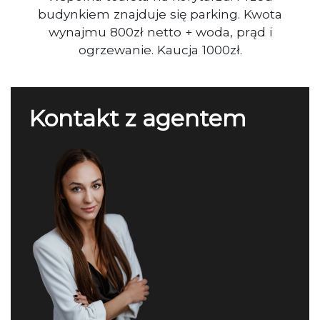
budynkiem znajduje się parking. Kwota
wynajmu 800zł netto + woda, prąd i
ogrzewanie. Kaucja 1000zł.
Kontakt z agentem