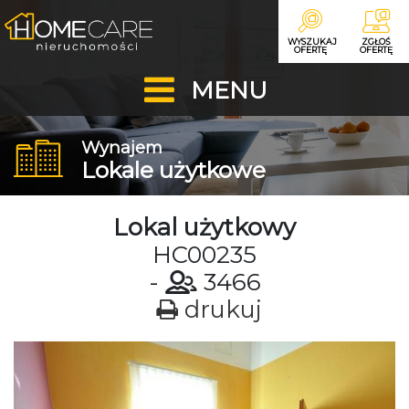
WYSZUKAJ
ZGŁOŚ
OFERTĘ
OFERTĘ
MENU
Wynajem
Lokale użytkowe
Lokal użytkowy
HC00235
-
3466
drukuj